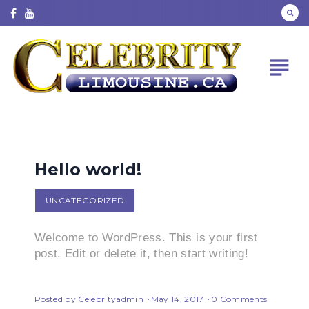
Skip
situs hongkong pools
situs sydney pools
situs sydney pools
situs sydney pools
situs sydney pools
situs sydney pools
keluaran hk pools
toto slot bakautoto
sydney pools 4d
hubungi bento4d
hongkong pools
hongkong pools
hongkong pools
hongkong pools
hongkong pools
hongkongpools
hongkongpools
slot gacor hari ini
slot gacor hari ini
slot gacor hari ini
slot gacor hari ini
slot gacor hari ini
slot gacor hari ini
slot gacor hari ini
slot gacor hari ini
slot gacor hari ini
slot gacor hari ini
slot gacor hari ini
slot gacor hari ini
slot gacor hari ini
slot gacor hari ini
slot gacor hari ini
slot gacor hari ini
slot gacor hari ini
slot gacor hari ini
slot gacor hari ini
slot gacor hari ini
slot gacor hari ini
slot gacor hari ini
slot gacor hari ini
slot gacor hari ini
slot gacor hari ini
slot gacor hari ini
slot gacor hari ini
slot gacor hari ini
hongkong lotto
situs slot gacor
situs slot gacor
situs slot gacor
situs slot gacor
situs slot gacor
situs slot gacor
situs slot gacor
toto terpercaya
toto terpercaya
sydney pools
sydney pools
sydney pools
sydney pools
situs hk pools
situs hk pools
situs hk pools
situs bento4d
link slot gacor
agen sbobet
agen macau
link slot resmi
bandar togel
bandar togel
bandar togel
bandar togel
bandar togel
bandar togel
bandar togel
bandar togel
rtp slot gacor
rtp slot gacor
toto sydney
slot thailand
slot thailand
slot thailand
slot thailand
slot thailand
slot thailand
slot thailand
slot thailand
slot thailand
slot thailand
slot thailand
slot thailand
slot thailand
togel online
togel online
togel online
togel online
togel online
togel online
togel online
togel online
togel online
togel online
togel online
situs gacor
togel pools
togel pools
togel pools
situs gacor
situs gacor
bandar toto
situs pools
situs gacor
situs gacor
situs gacor
situs gacor
situs gacor
situs gacor
bakau toto
toto macau
toto macau
toto macau
bakautoto
bakautoto
bakautoto
bakautoto
bakautoto
bakautoto
bakautoto
bakautoto
bakautoto
bakautoto
bakautoto
bakautoto
bakautoto
bakautoto
bakautoto
bakautoto
bakautoto
bakautoto
bakautoto
bakautoto
bakautoto
bakautoto
bakautoto
bakautoto
bakautoto
bakautoto
bakautoto
totomacau
bakautoto
bakautoto
bakautoto
bakautoto
bakautoto
situs togel
slot online
togel resmi
slot online
slot online
slot online
togel resmi
slot online
slot online
slot online
togel resmi
slot online
slot online
slot online
slot online
togel resmi
slot online
slot online
slot online
togel resmi
slot online
situs togel
situs togel
situs togel
situs togel
slot gacor
slot gacor
slot gacor
slot gacor
slot gacor
slot gacor
link gacor
slot gacor
slot gacor
slot gacor
slot gacor
slot gacor
slot gacor
slot gacor
slot gacor
legian bet
slot gacor
link gacor
slot gacor
link gacor
link gacor
slot gacor
slot gacor
slot gacor
slot gacor
slot gacor
slot gacor
slot gacor
slot gacor
slot gacor
link gacor
slot gacor
link gacor
link gacor
slot gacor
slot gacor
slot gacor
slot gacor
slot gacor
slot gacor
slot gacor
slot gacor
slot gacor
slot gacor
slot gacor
slot gacor
slot gacor
slot gacor
slot gacor
slot gacor
slot gacor
slot gacor
slot gacor
slot gacor
slot gacor
slot gacor
slot gacor
slot gacor
legianbet
legianbet
legianbet
legianbet
legianbet
legianbet
legianbet
legianbet
slotgacor
legianbet
slot zeus
legianbet
legianbet
agen toto
hk pools
hk pools
joker123
joker123
hk pools
joker123
joker123
hk pools
hk pools
hk pools
bento 4d
hk pools
bento 4d
hk pools
hk pools
hk pools
bento 4d
bento 4d
bento 4d
bento 4d
situs slot
situs slot
situs toto
toto togel
toto togel
situs slot
situs toto
situs toto
situs toto
situs toto
toto togel
toto togel
toto togel
situs toto
situs toto
situs toto
slot resmi
situs slot
slot resmi
situs toto
slot resmi
slot resmi
situs toto
slot resmi
slot resmi
slot resmi
slot resmi
slot resmi
slot resmi
slot resmi
slot resmi
situs toto
slot togel
situs toto
toto togel
slot resmi
situs toto
slot resmi
slot resmi
slot resmi
slot resmi
slot resmi
situs toto
toto togel
situs toto
slot resmi
situs slot
slot resmi
situs toto
slot resmi
situs slot
slot resmi
toto togel
toto togel
slot resmi
toto togel
situs slot
situs slot
link togel
slot resmi
slot resmi
slot resmi
toto togel
slot resmi
slot resmi
slot resmi
slot resmi
slot togel
situs slot
toto togel
situs toto
toto togel
toto togel
situs toto
situs toto
situs toto
slot resmi
situs toto
situs toto
situs toto
toto togel
situs toto
situs toto
situs toto
toto togel
toto togel
toto togel
situs slot
toto togel
bento4d
bento4d
bento4d
bento4d
bento4d
bento4d
bento4d
bento4d
bento4d
bento4d
bento4d
bento4d
bento4d
bento4d
bento4d
bento4d
bento4d
bento4d
bento4d
bento4d
bento4d
bento4d
bento4d
bento4d
bento4d
bento4d
bento4d
bento4d
bento4d
bento4d
bento4d
bento4d
bento4d
bento4d
bento4d
bento4d
bento4d
bento4d
bento4d
bento4d
bento4d
bento4d
bento4d
bento4d
bento4d
bento4d
bento4d
bento4d
bento4d
slot hoki
bet togel
bet togel
bo togel
bo togel
situs hk
situs hk
slot777
toto slot
link slot
toto slot
toto slot
toto slot
toto slot
toto slot
toto slot
toto slot
toto slot
toto slot
toto slot
toto slot
toto slot
toto slot
toto slot
toto slot
toto slot
link slot
toto slot
toto slot
link slot
toto slot
link slot
toto slot
link slot
toto slot
toto slot
toto slot
toto slot
toto slot
toto slot
toto slot
toto slot
toto slot
toto slot
toto slot
link slot
link slot
link slot
toto slot
toto slot
toto slot
toto slot
toto slot
toto slot
toto slot
toto slot
link slot
toto slot
link slot
toto slot
toto slot
hk lotto
hk lotto
hk lotto
slot 4d
toto hk
toto hk
toto hk
toto hk
toto hk
toto hk
toto hk
toto hk
toto hk
toto hk
toto hk
toto hk
slot 5k
slot 4d
slot88
slot88
slot88
rtp slot
rtp slot
rtp slot
rtp slot
rtp slot
rtp slot
rtp slot
rtp slot
rtp slot
rtp slot
rtp slot
rtp slot
togel
togel
togel
toto
slot
toto
toto
toto
toto
slot
slot
slot
slot
slot
slot
slot
slot
to
facebook
youtube
content
subject
Hello world!
UNCATEGORIZED
Welcome to WordPress. This is your first
post. Edit or delete it, then start writing!
Posted by
Celebrityadmin
May 14, 2017
0 Comments