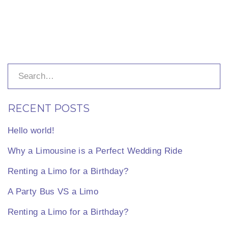
Search
for:
RECENT POSTS
Hello world!
Why a Limousine is a Perfect Wedding Ride
Renting a Limo for a Birthday?
A Party Bus VS a Limo
Renting a Limo for a Birthday?